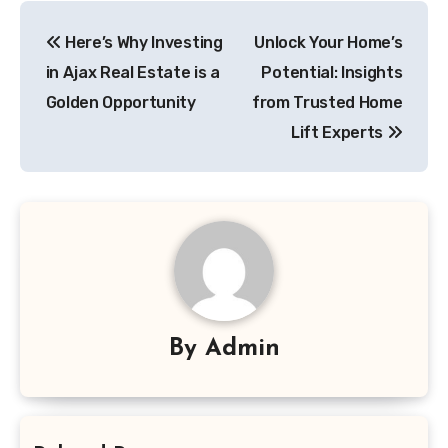
Post
Here’s Why Investing
Unlock Your Home’s
navigation
in Ajax Real Estate is a
Potential: Insights
Golden Opportunity
from Trusted Home
Lift Experts
By
Admin