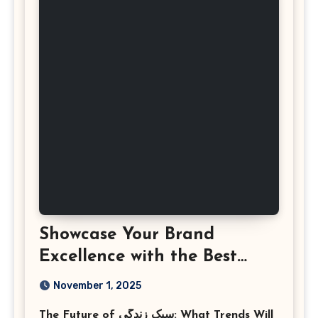
Showcase Your Brand
Excellence with the Best
Corporate Event
November 1, 2025
Photographer Tysons
The Future of سبک زندگی: What Trends Will