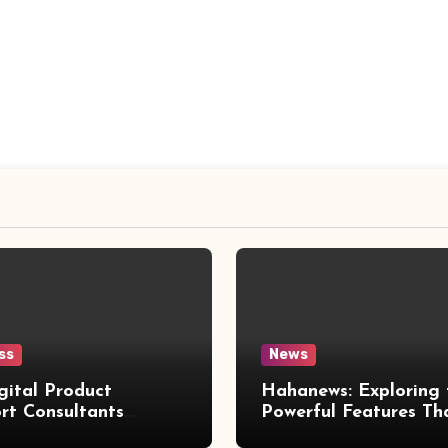
ss
News
gital Product
Hahanews: Exploring 
rt Consultants
Powerful Features Th
wed
Make Modern News 