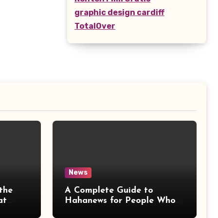
graphic design cardiff
TotalOver
News
the
A Complete Guide to
at
Hahanews for People Who
More
Love Staying Informed