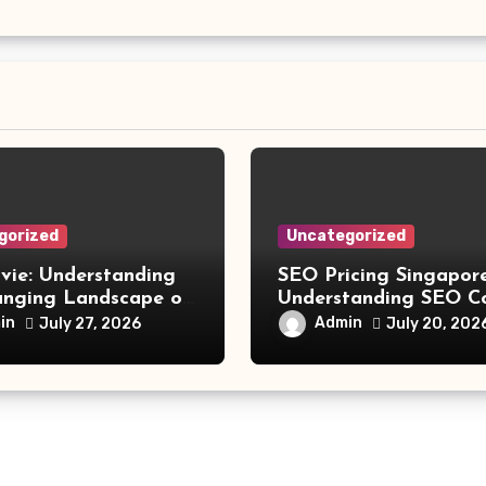
gorized
Uncategorized
vie: Understanding
SEO Pricing Singapore
anging Landscape of
Understanding SEO C
 Movie Streaming
and Choosing the Rig
in
Admin
July 27, 2026
July 20, 202
Investment