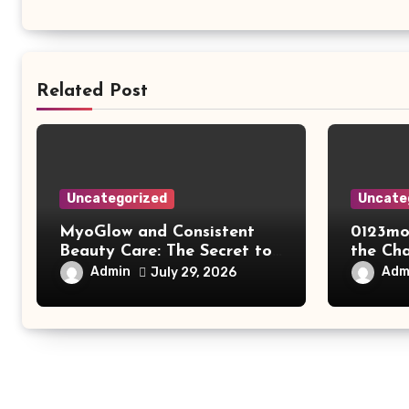
Related Post
Uncategorized
Uncate
MyoGlow and Consistent
0123mo
Beauty Care: The Secret to
the Ch
Supporting Long-Term
Online
Admin
Adm
July 29, 2026
Results