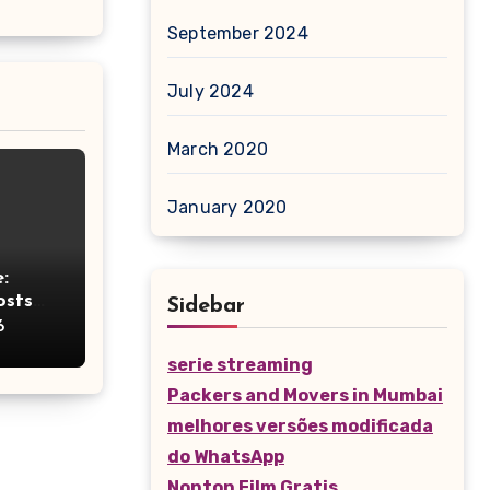
September 2024
July 2024
March 2020
January 2020
:
osts
Sidebar
ht
6
serie streaming
Packers and Movers in Mumbai
melhores versões modificada
do WhatsApp
Nonton Film Gratis