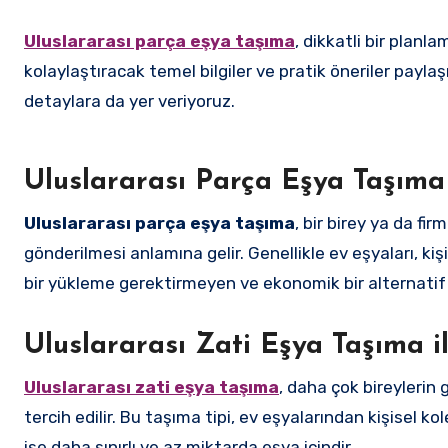
Uluslararası parça eşya taşıma
, dikkatli bir planl
kolaylaştıracak temel bilgiler ve pratik öneriler paylaş
detaylara da yer veriyoruz.
Uluslararası Parça Eşya Taşıma
Uluslararası parça eşya taşıma
, bir birey ya da fi
gönderilmesi anlamına gelir. Genellikle ev eşyaları, k
bir yükleme gerektirmeyen ve ekonomik bir alternatif
Uluslararası Zati Eşya Taşıma i
Uluslararası zati eşya taşıma
, daha çok bireyleri
tercih edilir. Bu taşıma tipi, ev eşyalarından kişisel 
ise daha sınırlı ve az miktarda eşya içindir.