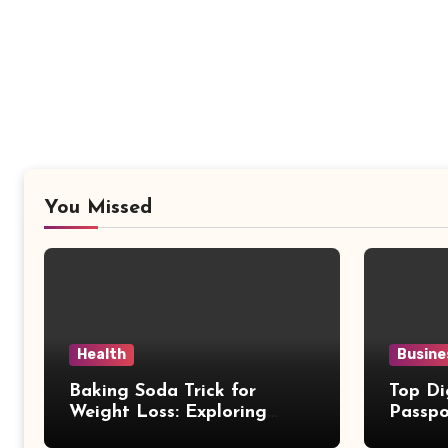
You Missed
Health
Busine
Baking Soda Trick for
Top Di
Weight Loss: Exploring
Passpo
Facts Behind Popular
Revie