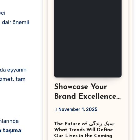
eci
 dair önemli
arda eşyanın
hizmet, tam
Showcase Your
Brand Excellence
with the Best
November 1, 2025
Corporate Event
mlarında
The Future of سبک زندگی:
Photographer
a taşıma
What Trends Will Define
Tysons Virginia
Our Lives in the Coming