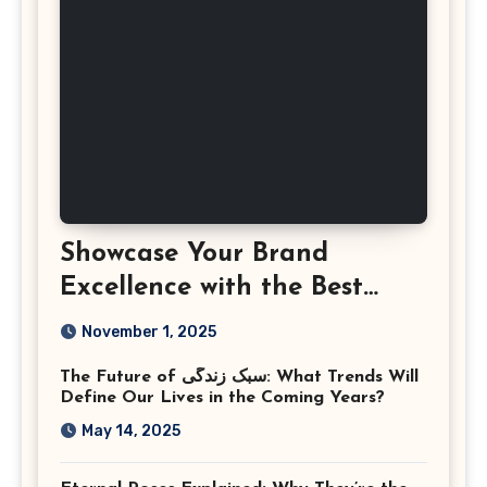
Showcase Your Brand
Excellence with the Best
Corporate Event
November 1, 2025
Photographer Tysons
The Future of سبک زندگی: What Trends Will
Virginia
Define Our Lives in the Coming Years?
May 14, 2025