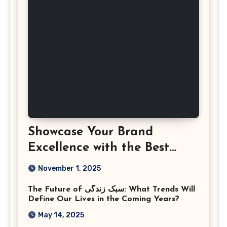
Showcase Your Brand
Excellence with the Best
Corporate Event
November 1, 2025
Photographer Tysons
The Future of سبک زندگی: What Trends Will
Virginia
Define Our Lives in the Coming Years?
May 14, 2025