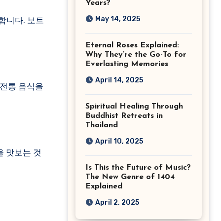
Years?
May 14, 2025
합니다. 보트
Eternal Roses Explained:
Why They’re the Go-To for
Everlasting Memories
April 14, 2025
 전통 음식을
Spiritual Healing Through
Buddhist Retreats in
Thailand
April 10, 2025
을 맛보는 것
Is This the Future of Music?
The New Genre of 1404
Explained
April 2, 2025