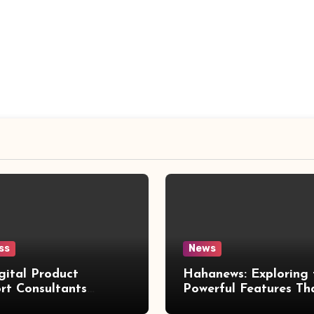
ss
News
gital Product
Hahanews: Exploring 
rt Consultants
Powerful Features Th
wed
Make Modern News 