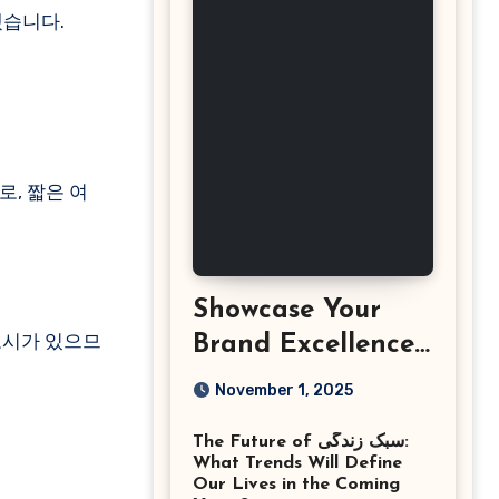
겠습니다.
로, 짧은 여
Showcase Your
 도시가 있으므
Brand Excellence
with the Best
November 1, 2025
Corporate Event
The Future of سبک زندگی:
Photographer
What Trends Will Define
Tysons Virginia
Our Lives in the Coming