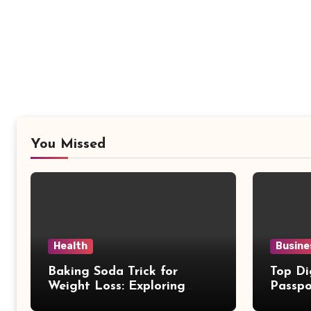
You Missed
Health
Busine
Baking Soda Trick for
Top Di
Weight Loss: Exploring
Passpo
Facts Behind Popular
Revie