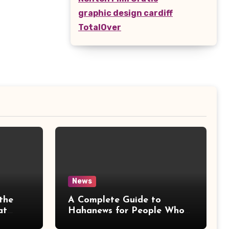
graphic design cardiff
TotalOver
News
the
A Complete Guide to
at
Hahanews for People Who
More
Love Staying Informed