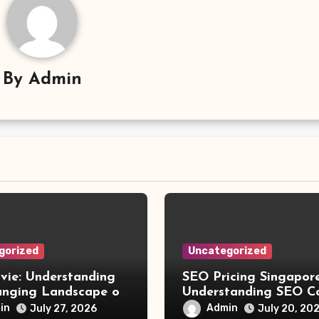
By
Admin
gorized
Uncategorized
vie: Understanding
SEO Pricing Singapore
anging Landscape of
Understanding SEO C
 Movie Streaming
and Choosing the Rig
in
Admin
July 27, 2026
July 20, 20