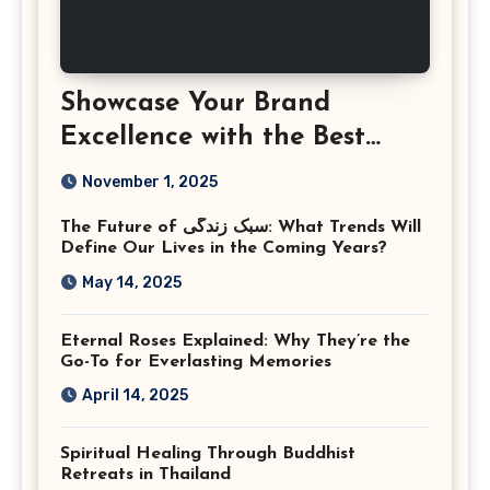
Showcase Your Brand
Excellence with the Best
Corporate Event
November 1, 2025
Photographer Tysons
The Future of سبک زندگی: What Trends Will
Virginia
Define Our Lives in the Coming Years?
May 14, 2025
Eternal Roses Explained: Why They’re the
Go-To for Everlasting Memories
April 14, 2025
Spiritual Healing Through Buddhist
Retreats in Thailand