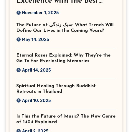
Excellence with the Best
Corporate Event
November 1, 2025
Photographer Tysons
The Future of سبک زندگی: What Trends Will
Virginia
Define Our Lives in the Coming Years?
May 14, 2025
Eternal Roses Explained: Why They’re the
Go-To for Everlasting Memories
April 14, 2025
Spiritual Healing Through Buddhist
Retreats in Thailand
April 10, 2025
Is This the Future of Music? The New Genre
of 1404 Explained
April 2, 2025