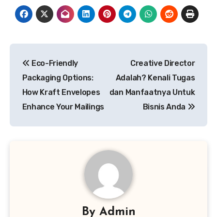
Post
Eco-Friendly
Creative Director
navigation
Packaging Options:
Adalah? Kenali Tugas
How Kraft Envelopes
dan Manfaatnya Untuk
Enhance Your Mailings
Bisnis Anda
By
Admin