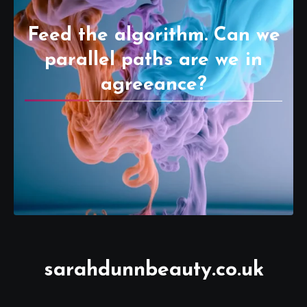
Feed the algorithm. Can we
parallel paths are we in
agreeance?
sarahdunnbeauty.co.uk