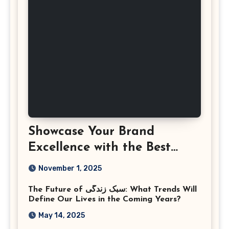
Showcase Your Brand
Excellence with the Best
Corporate Event
November 1, 2025
Photographer Tysons
The Future of سبک زندگی: What Trends Will
Virginia
Define Our Lives in the Coming Years?
May 14, 2025