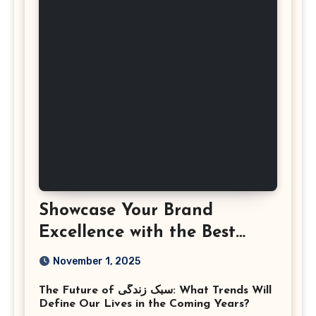
Showcase Your Brand
Excellence with the Best
Corporate Event
November 1, 2025
Photographer Tysons
The Future of سبک زندگی: What Trends Will
Virginia
Define Our Lives in the Coming Years?